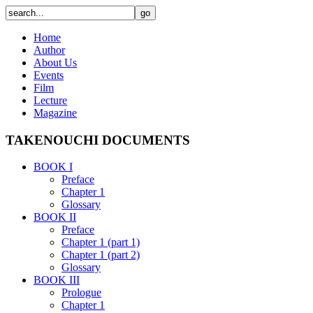
Home
Author
About Us
Events
Film
Lecture
Magazine
TAKENOUCHI DOCUMENTS
BOOK I
Preface
Chapter 1
Glossary
BOOK II
Preface
Chapter 1 (part 1)
Chapter 1 (part 2)
Glossary
BOOK III
Prologue
Chapter 1